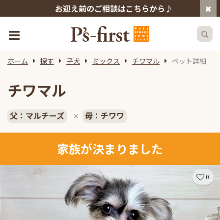
お迎え前のご相談はこちらから♪
ホーム
探す
子犬
ミックス
チワマル
ペット詳細
チワマル
父：マルチーズ
母：チワワ
×
家族が決まりました
0