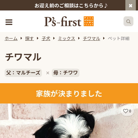
お迎え前のご相談はこちらから♪
ホーム
探す
子犬
ミックス
チワマル
ペット詳細
チワマル
父：マルチーズ
母：チワワ
×
家族が決まりました
0