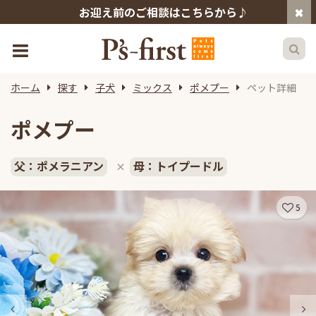
お迎え前のご相談はこちらから♪
ホーム
探す
子犬
ミックス
ポメプー
ペット詳細
ポメプー
父：ポメラニアン
母：トイプードル
×
5