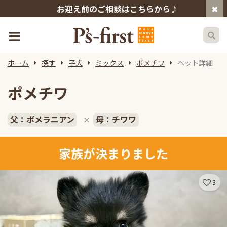
お迎え前のご相談はこちらから♪
ホーム
探す
子犬
ミックス
ポメチワ
ペット詳細
ポメチワ
父：ポメラニアン
母：チワワ
×
家族が決まりました
3