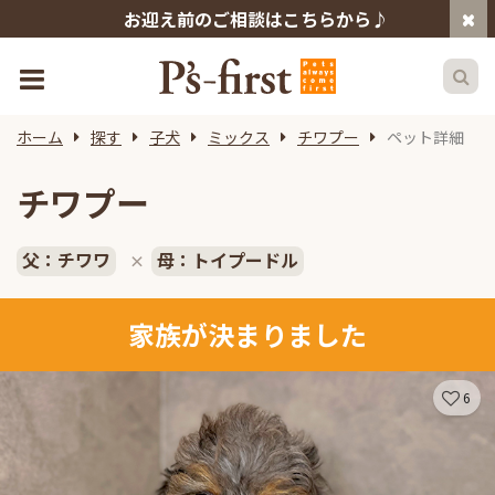
お迎え前のご相談はこちらから♪
ホーム
探す
子犬
ミックス
チワプー
ペット詳細
チワプー
父：チワワ
母：トイプードル
×
家族が決まりました
6