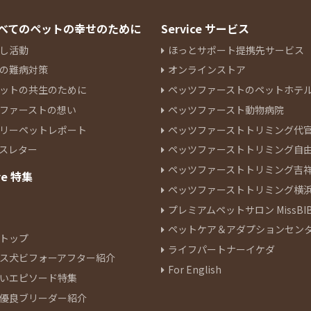
 すべてのペットの幸せのために
Service サービス
し活動
ほっとサポート提携先サービス
の難病対策
オンラインストア
ットの共生のために
ペッツファーストのペットホテ
ファーストの想い
ペッツファースト動物病院
リーペットレポート
ペッツファーストトリミング代
スレター
ペッツファーストトリミング自
ペッツファーストトリミング吉
re 特集
ペッツファーストトリミング横
プレミアムペットサロン MissBIB
ペットケア＆アダプションセン
トップ
ライフパートナーイケダ
ス犬ビフォーアフター紹介
For English
いエピソード特集
優良ブリーダー紹介