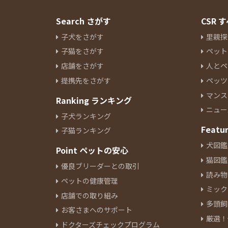
Search さがす
CSR
子犬をさがす
里親探
子猫をさがす
ペット
店舗をさがす
人とペ
提携先をさがす
ペッツ
マンス
Ranking ランキング
ニュー
子犬ランキング
Featu
子猫ランキング
犬図鑑
Point ペットの安心
猫図鑑
優良ブリーダーとの取引
読み物
ペットの健康管理
ミック
店舗での取り組み
多頭飼
お客さまへのサポート
厳選！
ドクターズチェックプログラム