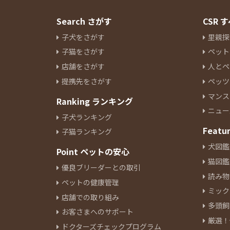
Search さがす
CSR
子犬をさがす
里親探
子猫をさがす
ペット
店舗をさがす
人とペ
提携先をさがす
ペッツ
マンス
Ranking ランキング
ニュー
子犬ランキング
Featu
子猫ランキング
犬図鑑
Point ペットの安心
猫図鑑
優良ブリーダーとの取引
読み物
ペットの健康管理
ミック
店舗での取り組み
多頭飼
お客さまへのサポート
厳選！
ドクターズチェックプログラム