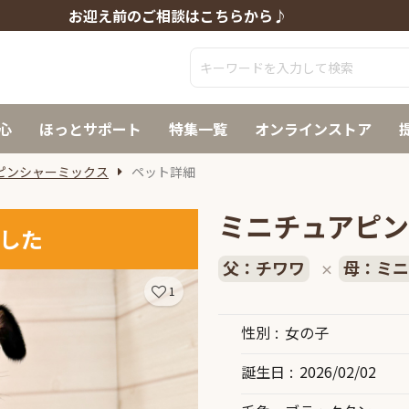
お迎え前のご相談はこちらから♪
心
ほっとサポート
特集一覧
オンラインストア
ピンシャーミックス
ペット詳細
ミニチュアピン
した
父：チワワ
母：ミニ
×
1
性別
女の子
誕生日
2026/02/02