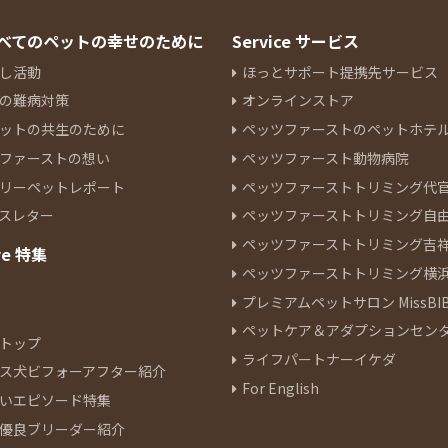
 すべてのペットの幸せのために
Service サービス
し活動
ほっとサポート提携先サービス
の難病対策
オンラインストア
ットの共生のために
ペッツファーストのペットホテ
ファーストの想い
ペッツファースト動物病院
リーペットレポート
ペッツファーストトリミング代
スレター
ペッツファーストトリミング自
ペッツファーストトリミング吉
re 特集
ペッツファーストトリミング横
プレミアムペットサロン MissBIB
ペットケア＆アダプションセン
トップ
ライフパートナーイケダ
ス犬ビフォーアフター紹介
For English
いエピソード特集
優良ブリーダー紹介