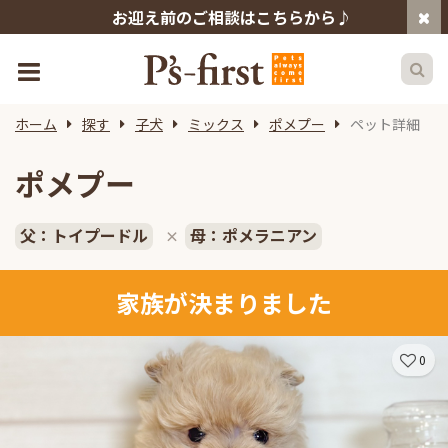
お迎え前のご相談はこちらから♪
ホーム
探す
子犬
ミックス
ポメプー
ペット詳細
ポメプー
父：トイプードル
母：ポメラニアン
×
家族が決まりました
0