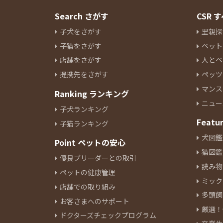
Search さがす
CSR
子犬をさがす
里親探
子猫をさがす
ペット
店舗をさがす
人とペ
提携先をさがす
ペッツ
マンス
Ranking ランキング
ニュー
子犬ランキング
Featu
子猫ランキング
犬図鑑
Point ペットの安心
猫図鑑
優良ブリーダーとの取引
読み物
ペットの健康管理
ミック
店舗での取り組み
多頭飼
お客さまへのサポート
厳選！
ドクターズチェックプログラム