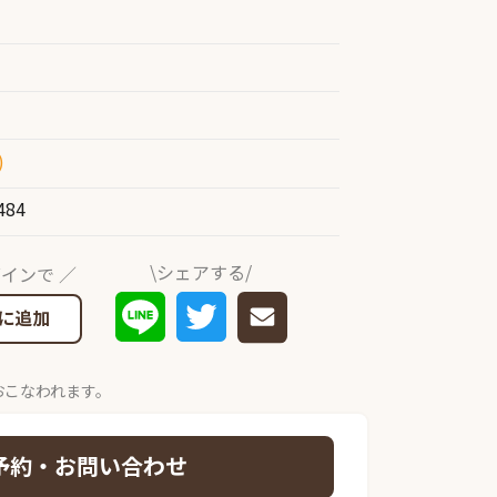
)
484
\シェアする/
インで ／
に追加
おこなわれます。
予約・お問い合わせ