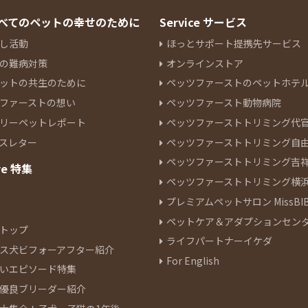
 すべてのペットの幸せのために
Service サービス
し活動
ほっとサポート提携先サービス
の難病対策
オンラインストア
ットの共生のために
ペッツファーストのペットホテ
ファーストの想い
ペッツファースト動物病院
リーペットレポート
ペッツファーストトリミング代
スレター
ペッツファーストトリミング自
ペッツファーストトリミング吉
re 特集
ペッツファーストトリミング横
プレミアムペットサロン MissBIB
ペットケア＆アダプションセン
トップ
ライフパートナーイケダ
ス犬ビフォーアフター紹介
For English
いエピソード特集
優良ブリーダー紹介