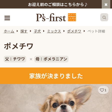
お迎え前のご相談はこちらから♪
ホーム
探す
子犬
ミックス
ポメチワ
ペット詳細
ポメチワ
父：チワワ
母：ポメラニアン
×
家族が決まりました
1