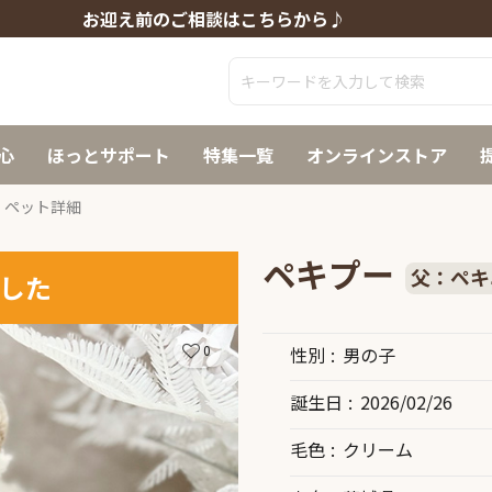
お迎え前のご相談はこちらから♪
心
ほっとサポート
特集一覧
オンラインストア
ペット詳細
ペキプー
父：ペキ
した
0
性別
男の子
誕生日
2026/02/26
毛色
クリーム