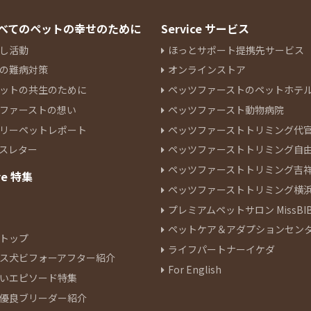
 すべてのペットの幸せのために
Service サービス
し活動
ほっとサポート提携先サービス
の難病対策
オンラインストア
ットの共生のために
ペッツファーストのペットホテ
ファーストの想い
ペッツファースト動物病院
リーペットレポート
ペッツファーストトリミング代
スレター
ペッツファーストトリミング自
ペッツファーストトリミング吉
re 特集
ペッツファーストトリミング横
プレミアムペットサロン MissBIB
ペットケア＆アダプションセン
トップ
ライフパートナーイケダ
ス犬ビフォーアフター紹介
For English
いエピソード特集
優良ブリーダー紹介