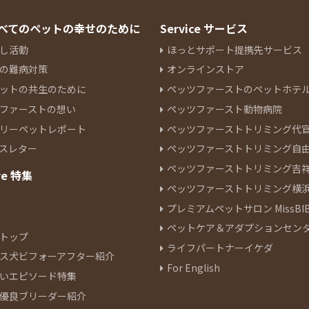
 すべてのペットの幸せのために
Service サービス
し活動
ほっとサポート提携先サービス
の難病対策
オンラインストア
ットの共生のために
ペッツファーストのペットホテ
ファーストの想い
ペッツファースト動物病院
リーペットレポート
ペッツファーストトリミング代
スレター
ペッツファーストトリミング自
ペッツファーストトリミング吉
re 特集
ペッツファーストトリミング横
プレミアムペットサロン MissBIB
ペットケア＆アダプションセン
トップ
ライフパートナーイケダ
ス犬ビフォーアフター紹介
For English
いエピソード特集
優良ブリーダー紹介