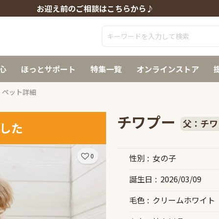
お迎え前のご相談はこちらから♪
心
ほっとサポート
特集一覧
オンラインストア
ペット詳細
チワプー
父：チワ
した
0
性別
女の子
誕生日
2026/03/09
毛色
クリームホワイト