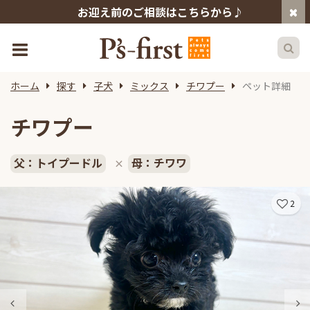
お迎え前のご相談はこちらから♪
ホーム
探す
子犬
ミックス
チワプー
ペット詳細
チワプー
父：トイプードル
母：チワワ
×
2