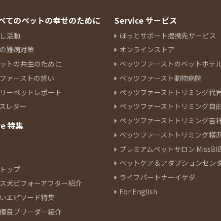
 すべてのペットの幸せのために
Service サービス
し活動
ほっとサポート提携先サービス
の難病対策
オンラインストア
ットの共生のために
ペッツファーストのペットホテ
ファーストの想い
ペッツファースト動物病院
リーペットレポート
ペッツファーストトリミング代
スレター
ペッツファーストトリミング自
ペッツファーストトリミング吉
re 特集
ペッツファーストトリミング横
プレミアムペットサロン MissBIB
ペットケア＆アダプションセン
トップ
ライフパートナーイケダ
ス犬ビフォーアフター紹介
For English
いエピソード特集
優良ブリーダー紹介