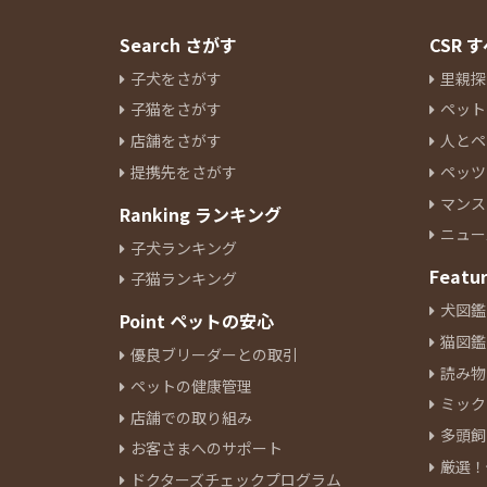
Search さがす
CSR
子犬をさがす
里親探
子猫をさがす
ペット
店舗をさがす
人とペ
提携先をさがす
ペッツ
マンス
Ranking ランキング
ニュー
子犬ランキング
Featu
子猫ランキング
犬図鑑
Point ペットの安心
猫図鑑
優良ブリーダーとの取引
読み物
ペットの健康管理
ミック
店舗での取り組み
多頭飼
お客さまへのサポート
厳選！
ドクターズチェックプログラム