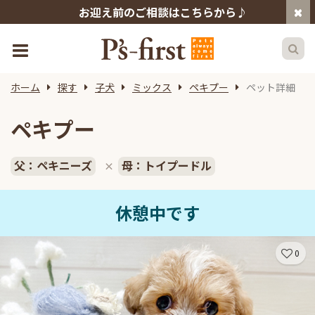
お迎え前のご相談はこちらから♪
ホーム
探す
子犬
ミックス
ペキプー
ペット詳細
ペキプー
父：ペキニーズ
母：トイプードル
×
休憩中です
0