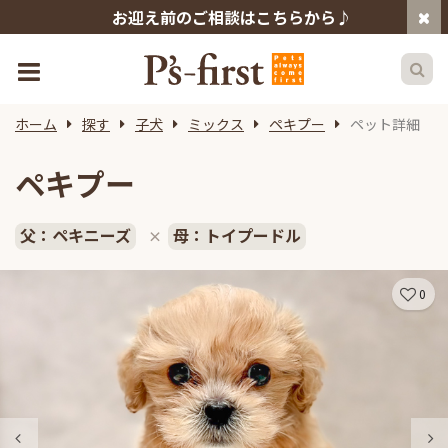
お迎え前のご相談はこちらから♪
ホーム
探す
子犬
ミックス
ペキプー
ペット詳細
ペキプー
父：ペキニーズ
母：トイプードル
×
0