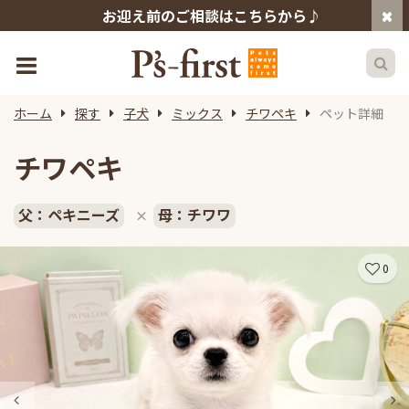
お迎え前のご相談はこちらから♪
ホーム
探す
子犬
ミックス
チワペキ
ペット詳細
チワペキ
父：ペキニーズ
母：チワワ
×
0