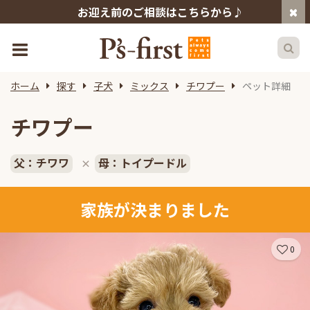
お迎え前のご相談はこちらから♪
ホーム
探す
子犬
ミックス
チワプー
ペット詳細
チワプー
父：チワワ
母：トイプードル
×
家族が決まりました
0