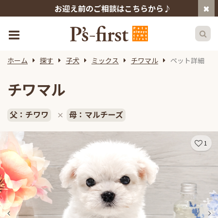
お迎え前のご相談はこちらから♪
ホーム
探す
子犬
ミックス
チワマル
ペット詳細
チワマル
父：チワワ
母：マルチーズ
×
1