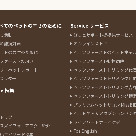
 すべてのペットの幸せのために
Service サービス
し活動
ほっとサポート提携先サービス
の難病対策
オンラインストア
ットの共生のために
ペッツファーストのペットホテ
ファーストの想い
ペッツファースト動物病院
リーペットレポート
ペッツファーストトリミング代
スレター
ペッツファーストトリミング自
ペッツファーストトリミング吉
re 特集
ペッツファーストトリミング横
プレミアムペットサロン MissBIB
ペットケア＆アダプションセン
トップ
ライフパートナーイケダ
ス犬ビフォーアフター紹介
For English
いエピソード特集