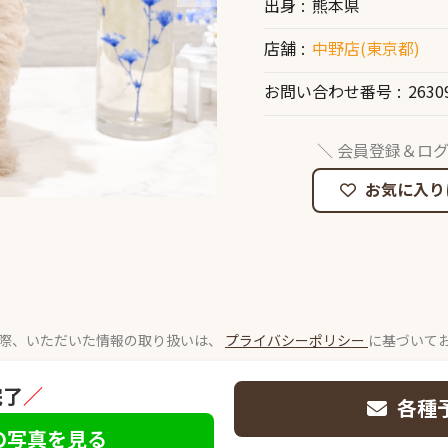
出身
熊本県
店舗
中野店(東京都)
お問い合わせ番号
2630
＼ 会員登録＆ログ
お気に入り
際、いただいた情報の取り扱いは、
プライバシーポリシー
に基づいて
完了
／
各種
の写真を見る