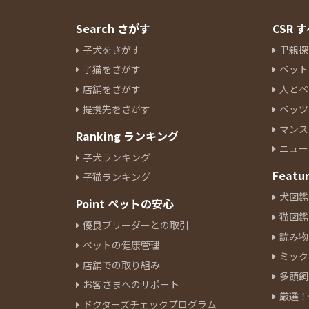
Search さがす
CSR
子犬をさがす
里親探
子猫をさがす
ペット
店舗をさがす
人とペ
提携先をさがす
ペッツ
マンス
Ranking ランキング
ニュー
子犬ランキング
Featu
子猫ランキング
犬図鑑
Point ペットの安心
猫図鑑
優良ブリーダーとの取引
読み物
ペットの健康管理
ミック
店舗での取り組み
多頭飼
お客さまへのサポート
厳選！
ドクターズチェックプログラム