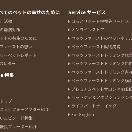
 すべてのペットの幸せのために
Service サービス
し活動
ほっとサポート提携先サービス
の難病対策
オンラインストア
ットの共生のために
ペッツファーストのペットホテ
ファーストの想い
ペッツファースト動物病院
リーペットレポート
ペッツファーストトリミング代
スレター
ペッツファーストトリミング自
ペッツファーストトリミング吉
re 特集
ペッツファーストトリミング横
プレミアムペットサロン MissBIB
ペットケア＆アダプションセン
トップ
ライフパートナーイケダ
ス犬ビフォーアフター紹介
For English
いエピソード特集
優良ブリーダー紹介