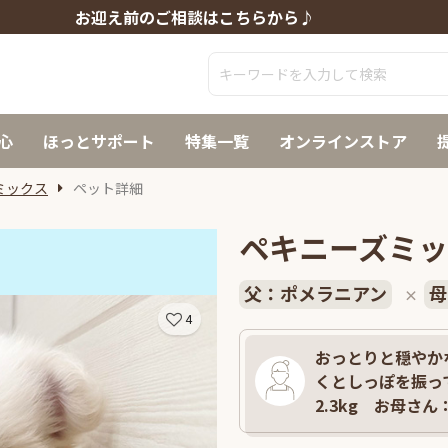
お迎え前のご相談はこちらから♪
心
ほっとサポート
特集一覧
オンラインストア
ミックス
ペット詳細
ペキニーズミッ
父：ポメラニアン
母
×
4
おっとりと穏やかな
くとしっぽを振っ
2.3kg お母さん：