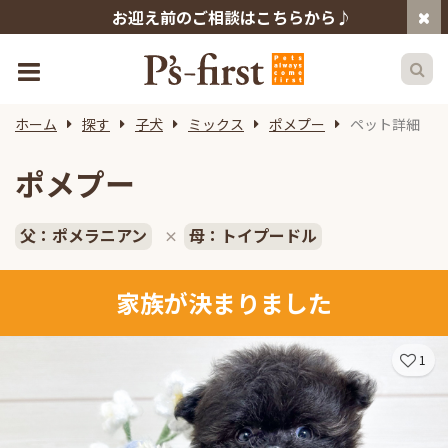
お迎え前のご相談はこちらから♪
ホーム
探す
子犬
ミックス
ポメプー
ペット詳細
ポメプー
父：ポメラニアン
母：トイプードル
×
家族が決まりました
1