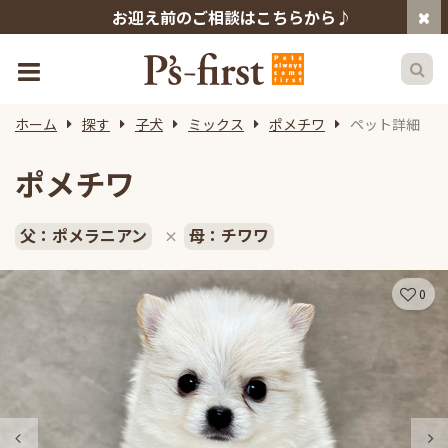
お迎え前のご相談はこちらから♪
ホーム
探す
子犬
ミックス
ポメチワ
ペット詳細
ポメチワ
父：ポメラニアン
母：チワワ
×
0