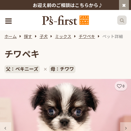
お迎え前のご相談はこちらから♪
ホーム
探す
子犬
ミックス
チワペキ
ペット詳細
チワペキ
父：ペキニーズ
母：チワワ
×
0