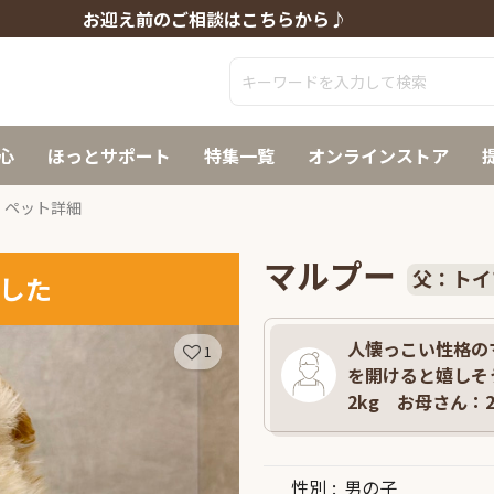
お迎え前のご相談はこちらから♪
心
ほっとサポート
特集一覧
オンラインストア
ペット詳細
マルプー
父：トイ
した
人懐っこい性格の
1
を開けると嬉しそ
2kg お母さん：2.
性別
男の子