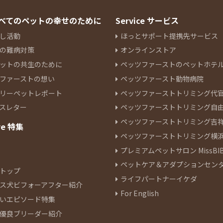
 すべてのペットの幸せのために
Service サービス
し活動
ほっとサポート提携先サービス
の難病対策
オンラインストア
ットの共生のために
ペッツファーストのペットホテ
ファーストの想い
ペッツファースト動物病院
リーペットレポート
ペッツファーストトリミング代
スレター
ペッツファーストトリミング自
ペッツファーストトリミング吉
re 特集
ペッツファーストトリミング横
プレミアムペットサロン MissBIB
ペットケア＆アダプションセン
トップ
ライフパートナーイケダ
ス犬ビフォーアフター紹介
For English
いエピソード特集
優良ブリーダー紹介