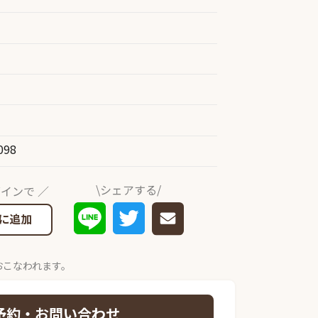
098
\シェアする/
インで ／
に追加
おこなわれます。
予約・お問い合わせ