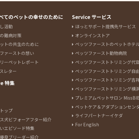
 すべてのペットの幸せのために
Service サービス
し活動
ほっとサポート提携先サービス
の難病対策
オンラインストア
ットの共生のために
ペッツファーストのペットホテ
ファーストの想い
ペッツファースト動物病院
リーペットレポート
ペッツファーストトリミング代
スレター
ペッツファーストトリミング自
ペッツファーストトリミング吉
re 特集
ペッツファーストトリミング横
プレミアムペットサロン MissBIB
ペットケア＆アダプションセン
トップ
ライフパートナーイケダ
ス犬ビフォーアフター紹介
For English
いエピソード特集
優良ブリーダー紹介