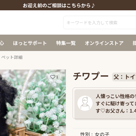
お迎え前のご相談はこちらから♪
心
ほっとサポート
特集一覧
オンラインストア
ペット詳細
チワプー
父：トイ
1
人懐っこい性格の
すぐに駆け寄って
す♡お父さん：1.4
性別
女の子