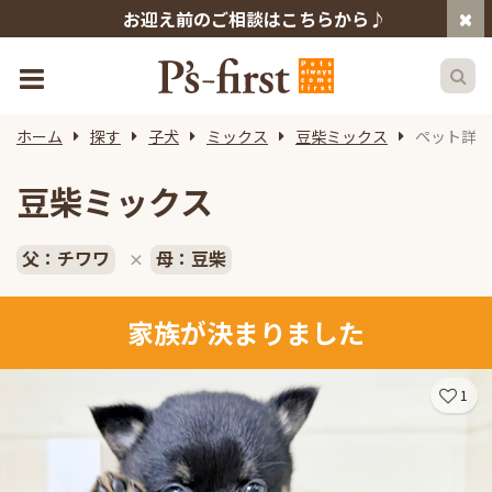
お迎え前のご相談はこちらから♪
ホーム
探す
子犬
ミックス
豆柴ミックス
ペット詳細
豆柴ミックス
父：チワワ
母：豆柴
×
家族が決まりました
1