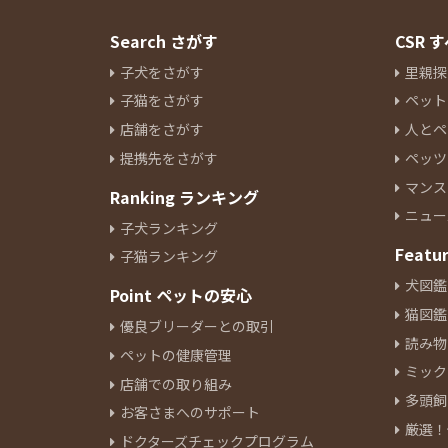
Search さがす
CSR
子犬をさがす
里親探
子猫をさがす
ペット
店舗をさがす
人とペ
提携先をさがす
ペッツ
マンス
Ranking ランキング
ニュー
子犬ランキング
Featu
子猫ランキング
犬図鑑
Point ペットの安心
猫図鑑
優良ブリーダーとの取引
読み物
ペットの健康管理
ミック
店舗での取り組み
多頭飼
お客さまへのサポート
厳選！
ドクターズチェックプログラム