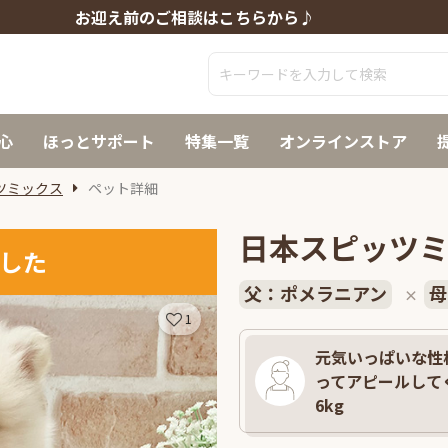
お迎え前のご相談はこちらから♪
心
ほっとサポート
特集一覧
オンラインストア
ツミックス
ペット詳細
日本スピッツ
した
父：ポメラニアン
母
×
1
元気いっぱいな性
ってアピールしてく
6kg