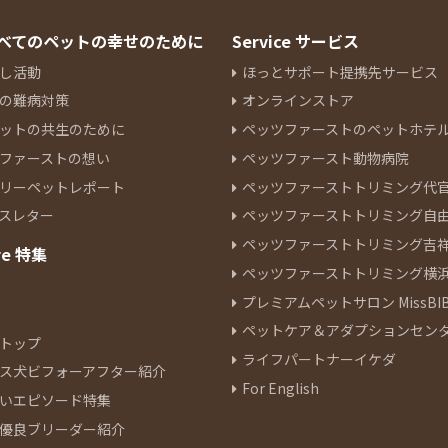
 すべてのペットの幸せのために
Service サービス
し活動
ほっとサポート提携先サービス
の難病対策
オンラインストア
ットの共生のために
ペッツファーストのペットホテ
ファーストの想い
ペッツファースト動物病院
リーペットレポート
ペッツファーストトリミング代
スレター
ペッツファーストトリミング自
ペッツファーストトリミング吉
re 特集
ペッツファーストトリミング横
プレミアムペットサロン MissBIB
ペットケア＆アダプションセン
トップ
ライフパートナーイケダ
ス犬ビフォーアフター紹介
For English
いエピソード特集
優良ブリーダー紹介