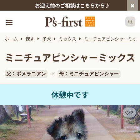
お迎え前のご相談はこちらから♪
ホーム
探す
子犬
ミックス
ミニチュアピンシャーミッ
ミニチュアピンシャーミックス
父：ポメラニアン
母：ミニチュアピンシャー
×
休憩中です
2