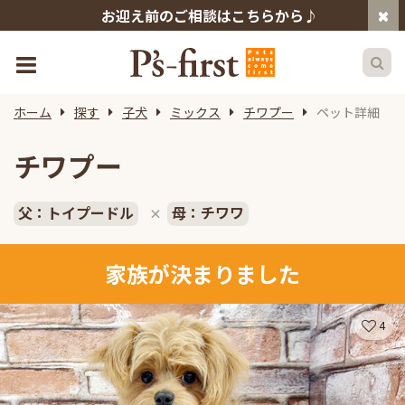
お迎え前のご相談はこちらから♪
ホーム
探す
子犬
ミックス
チワプー
ペット詳細
チワプー
父：トイプードル
母：チワワ
×
家族が決まりました
4