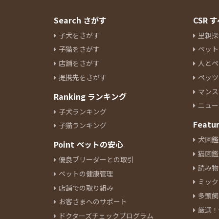
Search さがす
CSR
子犬をさがす
里親探
子猫をさがす
ペット
店舗をさがす
人とペ
提携先をさがす
ペッツ
マンス
Ranking ランキング
ニュー
子犬ランキング
Featu
子猫ランキング
犬図鑑
Point ペットの安心
猫図鑑
優良ブリーダーとの取引
読み物
ペットの健康管理
ミック
店舗での取り組み
多頭飼
お客さまへのサポート
厳選！
ドクターズチェックプログラム