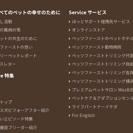
 すべてのペットの幸せのために
Service サービス
し活動
ほっとサポート提携先サービス
の難病対策
オンラインストア
ットの共生のために
ペッツファーストのペットホテ
ファーストの想い
ペッツファースト動物病院
リーペットレポート
ペッツファーストトリミング代
スレター
ペッツファーストトリミング自
ペッツファーストトリミング吉
re 特集
ペッツファーストトリミング横
プレミアムペットサロン MissBIB
ペットケア＆アダプションセン
トップ
ライフパートナーイケダ
ス犬ビフォーアフター紹介
For English
いエピソード特集
優良ブリーダー紹介