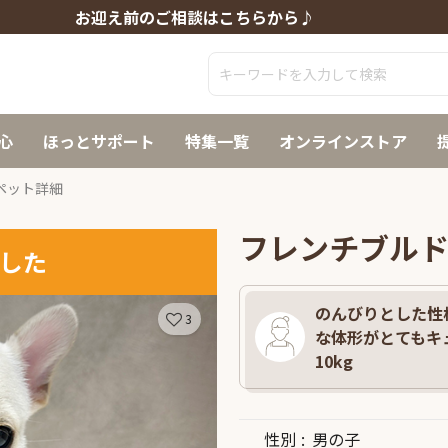
お迎え前のご相談はこちらから♪
心
ほっとサポート
特集一覧
オンラインストア
ペット詳細
フレンチブル
した
のんびりとした性
3
な体形がとてもキュ
10kg
性別
男の子