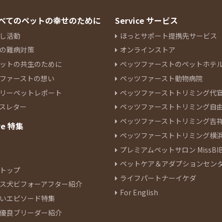
 すべてのペットの幸せのために
Service サービス
し活動
ほっとサポート提携先サービス
の難病対策
オンラインストア
ットの共生のために
ペッツファーストのペットホテ
ファーストの想い
ペッツファースト動物病院
リーペットレポート
ペッツファーストトリミング代
スレター
ペッツファーストトリミング自
ペッツファーストトリミング吉
re 特集
ペッツファーストトリミング横
プレミアムペットサロン MissBIB
ペットケア＆アダプションセン
トップ
ライフパートナーイケダ
ス犬ビフォーアフター紹介
For English
いエピソード特集
優良ブリーダー紹介