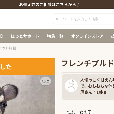
お迎え前のご相談はこちらから♪
心
ほっとサポート
特集一覧
オンラインストア
ペット詳細
フレンチブル
した
人懐っこく甘えん坊
2
で、むちむちな体
母さん：10kg
性別
女の子