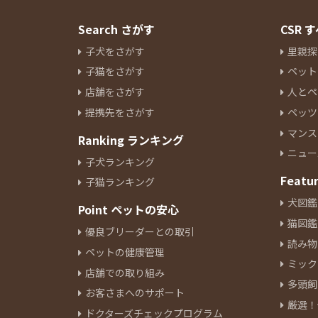
Search さがす
CSR
子犬をさがす
里親探
子猫をさがす
ペット
店舗をさがす
人とペ
提携先をさがす
ペッツ
マンス
Ranking ランキング
ニュー
子犬ランキング
Featu
子猫ランキング
犬図鑑
Point ペットの安心
猫図鑑
優良ブリーダーとの取引
読み物
ペットの健康管理
ミック
店舗での取り組み
多頭飼
お客さまへのサポート
厳選！
ドクターズチェックプログラム