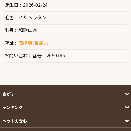
誕生日
2026/02/24
毛色
イザベラタン
出身
和歌山県
店舗
高崎店(群馬県)
お問い合わせ番号
2650385
さがす
ランキング
ペットの安心