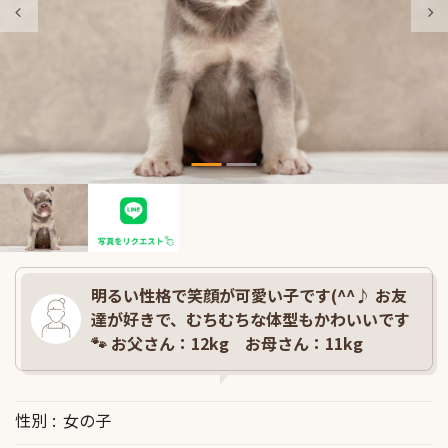
明るい性格で笑顔が可愛い子です(^^♪ お友
達が好きで、むちむちな体型もかわいいです
🐾 お父さん：12kg お母さん：11kg
性別
女の子