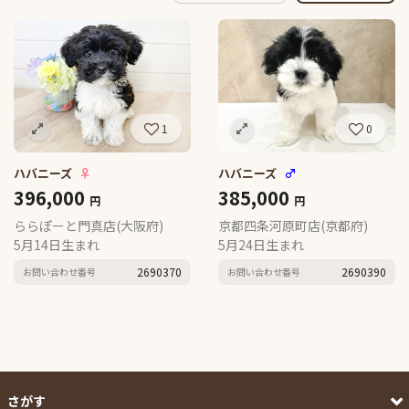
1
0
ハバニーズ
♀
ハバニーズ
♂
396,000
385,000
円
円
ららぽーと門真店(大阪府)
京都四条河原町店(京都府)
5月14日生まれ
5月24日生まれ
2690370
2690390
お問い合わせ番号
お問い合わせ番号
さがす