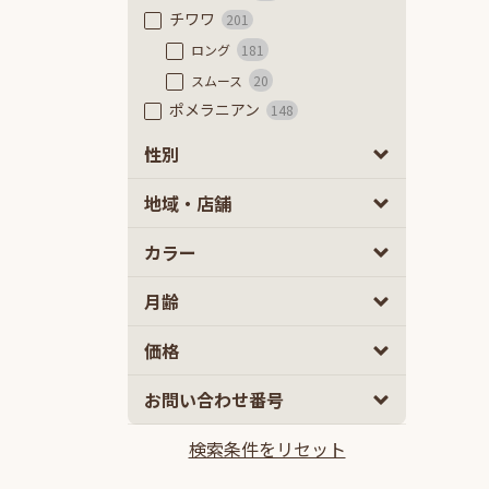
チワワ
201
ロング
181
スムース
20
ポメラニアン
148
フレンチブルドッグ
56
性別
フレンチブルドッグ
48
男の子
女の子
0
0
地域・店舗
フレンチブルドッグ（フラッフ
ィ）
8
カラー
豆柴
84
極小豆柴
8
月齢
豆柴
76
ミニチュアダックスフンド
52
2
5
価格
カニーヘンダックスフンド
62
10
100
お問い合わせ番号
ミックス
2ヵ月
5ヵ月以上
902
マルプー
141
検索条件をリセット
10万円
100万円以上
チワプー
114