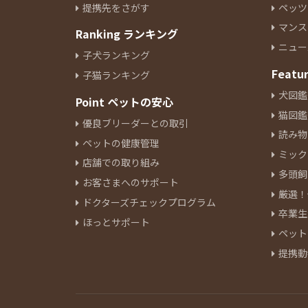
提携先をさがす
ペッツ
イタリアングレーハウンド
10
マンス
Ranking ランキング
ペキニーズ
24
ニュー
ジャックラッセルテリア
6
子犬ランキング
ミニチュアピンシャー
Featu
8
子猫ランキング
シーズー
10
犬図鑑
Point ペットの安心
ウェルシュコーギーペンブロー
猫図鑑
優良ブリーダーとの取引
ク
10
読み物
ペットの健康管理
ボーダーコリー
5
ミック
ブルドッグ
店舗での取り組み
1
多頭飼
ビーグル
5
お客さまへのサポート
厳選！
ビションフリーゼ
18
ドクターズチェックプログラム
卒業生
ボロンカ・ツヴェトナ
2
ほっとサポート
ペット
バーニーズマウンテンドック
3
提携動
ボロニーズ
1
チャウチャウ
2
チャイニーズクレステッドドッ