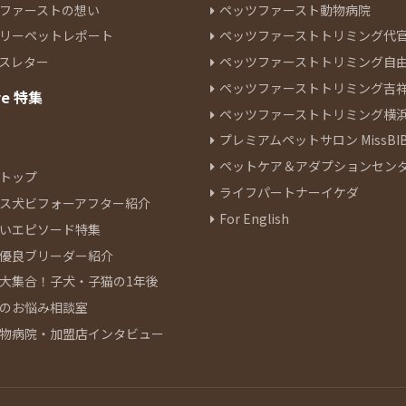
ファーストの想い
ペッツファースト動物病院
リーペットレポート
ペッツファーストトリミング代
スレター
ペッツファーストトリミング自
ペッツファーストトリミング吉
re 特集
ペッツファーストトリミング横
プレミアムペットサロン MissBIB
ペットケア＆アダプションセン
トップ
ライフパートナーイケダ
ス犬ビフォーアフター紹介
For English
いエピソード特集
優良ブリーダー紹介
大集合！子犬・子猫の1年後
のお悩み相談室
物病院・加盟店インタビュー