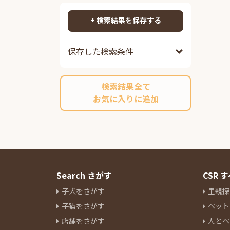
ポメプー
82
検索する
ポメチワ
88
+ 検索結果を保存する
チワックス
95
チワペキ
63
保存した検索条件
チワマル
54
ペキプー
40
検索結果全て
ポンスキーミックス
10
お気に入りに追加
その他ミックス
215
マルチーズ
14
ミニチュアシュナウザー
85
ヨークシャーテリア
28
パグ
13
ボストンテリア
7
Search さがす
CSR
キャバリアキングチャールズス
子犬をさがす
里親探
パニエル
16
子猫をさがす
ペット
ラブラドールレトリーバー
3
店舗をさがす
人とペ
パピヨン
9