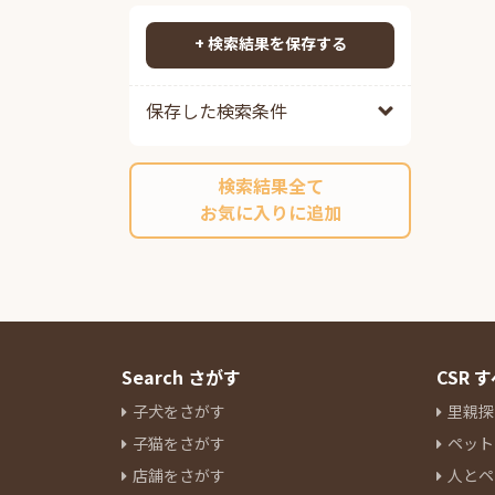
ポメプー
82
検索する
ポメチワ
86
+ 検索結果を保存する
チワックス
92
チワペキ
63
保存した検索条件
チワマル
54
ペキプー
39
検索結果全て
ポンスキーミックス
10
お気に入りに追加
その他ミックス
218
マルチーズ
14
ミニチュアシュナウザー
84
ヨークシャーテリア
30
パグ
13
ボストンテリア
6
Search さがす
CSR
キャバリアキングチャールズス
子犬をさがす
里親探
パニエル
16
子猫をさがす
ペット
ラブラドールレトリーバー
3
店舗をさがす
人とペ
パピヨン
9