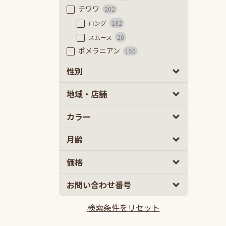
チワワ
202
ロング
182
スムース
20
ポメラニアン
150
フレンチブルドッグ
58
性別
フレンチブルドッグ
50
男の子
女の子
0
0
地域・店舗
フレンチブルドッグ（フラッフ
ィ）
8
カラー
豆柴
79
極小豆柴
7
月齢
豆柴
72
ミニチュアダックスフンド
53
2
5
価格
カニーヘンダックスフンド
66
10
100
お問い合わせ番号
ミックス
2ヵ月
5ヵ月以上
897
マルプー
140
検索条件をリセット
10万円
100万円以上
チワプー
113