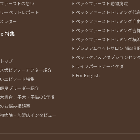
ファーストの想い
ペッツファースト動物病院
リーペットレポート
ペッツファーストトリミング代
スレター
ペッツファーストトリミング自
ペッツファーストトリミング吉
re 特集
ペッツファーストトリミング横
プレミアムペットサロン MissBIB
ペットケア＆アダプションセン
トップ
ライフパートナーイケダ
ス犬ビフォーアフター紹介
For English
いエピソード特集
優良ブリーダー紹介
大集合！子犬・子猫の1年後
のお悩み相談室
物病院・加盟店インタビュー