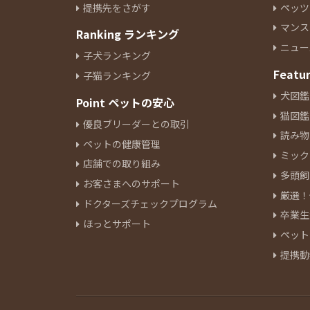
提携先をさがす
ペッツ
イタリアングレーハウンド
10
マンス
Ranking ランキング
ペキニーズ
22
ニュー
ジャックラッセルテリア
6
子犬ランキング
ミニチュアピンシャー
Featu
8
子猫ランキング
シーズー
10
犬図鑑
Point ペットの安心
ウェルシュコーギーペンブロー
猫図鑑
優良ブリーダーとの取引
ク
10
読み物
ペットの健康管理
ボーダーコリー
4
ミック
ブルドッグ
店舗での取り組み
1
多頭飼
ビーグル
5
お客さまへのサポート
厳選！
ビションフリーゼ
17
ドクターズチェックプログラム
卒業生
ボロンカ・ツヴェトナ
2
ほっとサポート
ペット
バーニーズマウンテンドック
3
提携動
ボロニーズ
1
チャウチャウ
2
チャイニーズクレステッドドッ