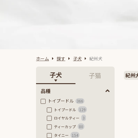
ホーム
探す
子犬
紀州犬
子犬
子猫
紀州
品種
トイプードル
366
トイプードル
129
ロイヤルティー
3
ティーカップ
80
タイニー
154