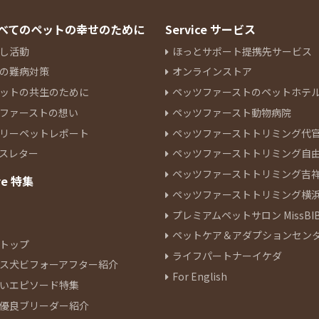
 すべてのペットの幸せのために
Service サービス
し活動
ほっとサポート提携先サービス
の難病対策
オンラインストア
ットの共生のために
ペッツファーストのペットホテ
ファーストの想い
ペッツファースト動物病院
リーペットレポート
ペッツファーストトリミング代
スレター
ペッツファーストトリミング自
ペッツファーストトリミング吉
re 特集
ペッツファーストトリミング横
プレミアムペットサロン MissBIB
ペットケア＆アダプションセン
トップ
ライフパートナーイケダ
ス犬ビフォーアフター紹介
For English
いエピソード特集
優良ブリーダー紹介