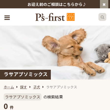
お迎え前のご相談はこちらから♪
ラサアプソミックス
ホーム
探す
子犬
ラサアプソミックス
ラサアプソミックス
の検索結果
0
件