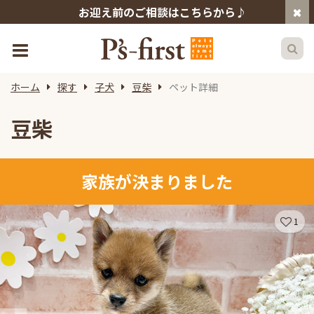
お迎え前のご相談はこちらから♪
ホーム
探す
子犬
豆柴
ペット詳細
豆柴
家族が決まりました
1