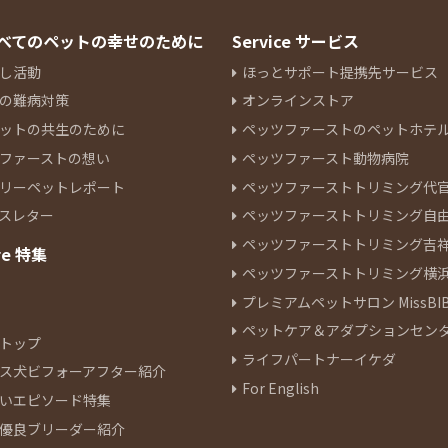
 すべてのペットの幸せのために
Service サービス
し活動
ほっとサポート提携先サービス
の難病対策
オンラインストア
ットの共生のために
ペッツファーストのペットホテ
ファーストの想い
ペッツファースト動物病院
リーペットレポート
ペッツファーストトリミング代
スレター
ペッツファーストトリミング自
ペッツファーストトリミング吉
re 特集
ペッツファーストトリミング横
プレミアムペットサロン MissBIB
ペットケア＆アダプションセン
トップ
ライフパートナーイケダ
ス犬ビフォーアフター紹介
For English
いエピソード特集
優良ブリーダー紹介