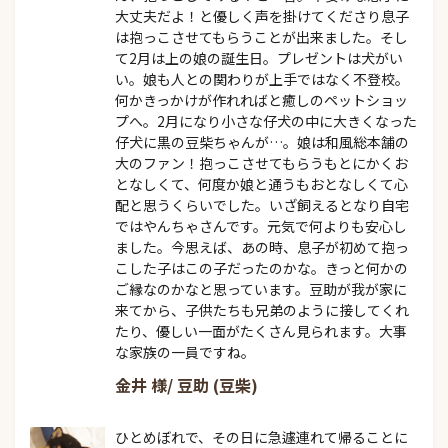
大丈夫だよ！と優しく声を掛けてくださり息子
は抱っこさせてもらうことが出来ました。そし
て2月は上の娘の誕生日。プレゼントは犬がい
い。娘も人との関わりが上手ではなく不登校。
何かきっかけが作れればと癒しのペットショッ
プへ。2月になり小さな仔犬の中に大きくなった
仔犬に黒の豆柴ちゃんが…。娘は和風総本舗の
大のファン！抱っこさせてもらうもとにかくお
となしくて、何度か娘と通うもおとなしくて心
配と思うくらいでした。いざ飼えるとなり自宅
ではやんちゃさんです。元気で何よりも安心し
ました。今思えば、あの時、息子が初めて抱っ
こした子はこの子だったのかな。きっと何かの
ご縁なのかなと思っています。豆助が我が家に
来てから、子供たちも兄弟のように接してくれ
たり、優しい一面がたくさん見られます。大事
な家族の一員ですね。
金井 様/ 豆助 (豆柴)
ひとめぼれで、その日に急遽連れて帰ることに