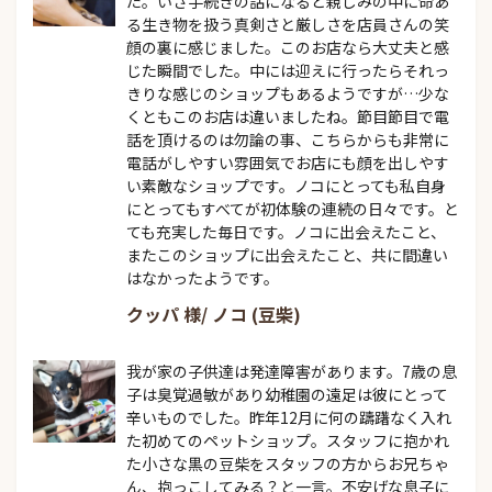
た。いざ手続きの話になると親しみの中に命あ
る生き物を扱う真剣さと厳しさを店員さんの笑
顔の裏に感じました。このお店なら大丈夫と感
じた瞬間でした。中には迎えに行ったらそれっ
きりな感じのショップもあるようですが…少な
くともこのお店は違いましたね。節目節目で電
話を頂けるのは勿論の事、こちらからも非常に
電話がしやすい雰囲気でお店にも顔を出しやす
い素敵なショップです。ノコにとっても私自身
にとってもすべてが初体験の連続の日々です。と
ても充実した毎日です。ノコに出会えたこと、
またこのショップに出会えたこと、共に間違い
はなかったようです。
クッパ 様/ ノコ (豆柴)
我が家の子供達は発達障害があります。7歳の息
子は臭覚過敏があり幼稚園の遠足は彼にとって
辛いものでした。昨年12月に何の躊躇なく入れ
た初めてのペットショップ。スタッフに抱かれ
た小さな黒の豆柴をスタッフの方からお兄ちゃ
ん、抱っこしてみる？と一言。不安げな息子に