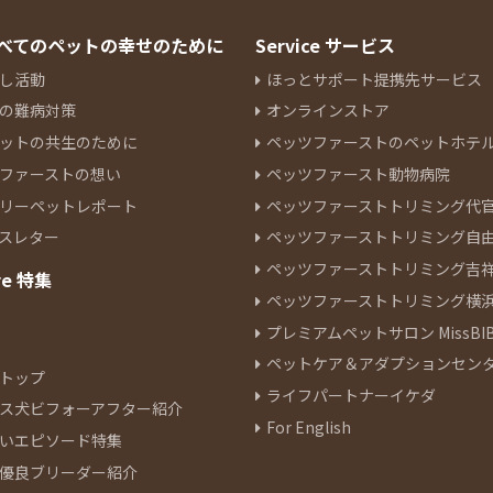
 すべてのペットの幸せのために
Service サービス
し活動
ほっとサポート提携先サービス
の難病対策
オンラインストア
ットの共生のために
ペッツファーストのペットホテ
ファーストの想い
ペッツファースト動物病院
リーペットレポート
ペッツファーストトリミング代
スレター
ペッツファーストトリミング自
ペッツファーストトリミング吉
re 特集
ペッツファーストトリミング横
プレミアムペットサロン MissBIB
ペットケア＆アダプションセン
トップ
ライフパートナーイケダ
ス犬ビフォーアフター紹介
For English
いエピソード特集
優良ブリーダー紹介