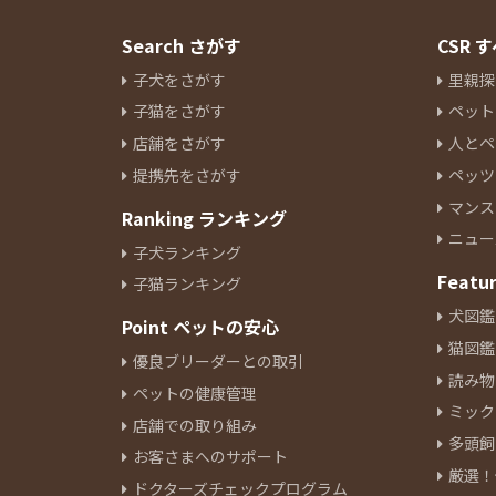
Search さがす
CSR
子犬をさがす
里親探
子猫をさがす
ペット
店舗をさがす
人とペ
提携先をさがす
ペッツ
マンス
Ranking ランキング
ニュー
子犬ランキング
Featu
子猫ランキング
犬図鑑
Point ペットの安心
猫図鑑
優良ブリーダーとの取引
読み物
ペットの健康管理
ミック
店舗での取り組み
多頭飼
お客さまへのサポート
厳選！
ドクターズチェックプログラム