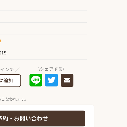
)
019
\シェアする/
インで ／
に追加
おこなわれます。
予約・お問い合わせ