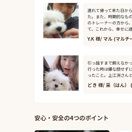
連れて帰って来た日か
た。また、時期的なも
のトレーナーの方から
て、これから、幸せに
Y.K 様/ マル (マルチ
引っ越すまで飼えなか
行った時は嫌な顔せず
ったこと。上江洲さん
どき 様/ 采（はん） 
安心・安全の4つのポイント