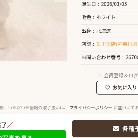
誕生日
2026/03/05
毛色
ホワイト
出身
北海道
店舗
久里浜店(神奈川県
お問い合わせ番号
2670
＼ 会員登録＆ログ
お気に入り
際、いただいた情報の取り扱いは、
プライバシーポリシー
に基づいて
完了
／
各種
の写真を見る