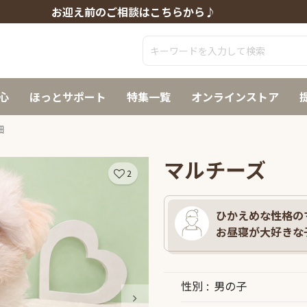
お迎え前のご相談はこちらから♪
心
ほっとサポート
特集一覧
オンラインストア
細
マルチーズ
2
ひかえめな性格の
お昼寝が大好きな子
性別
男の子