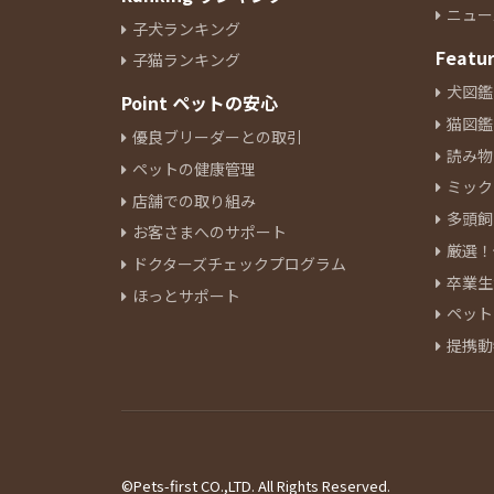
ニュー
子犬ランキング
Featu
子猫ランキング
犬図鑑
Point ペットの安心
猫図鑑
優良ブリーダーとの取引
読み物
ペットの健康管理
ミック
店舗での取り組み
多頭飼
お客さまへのサポート
厳選！
ドクターズチェックプログラム
卒業生
ほっとサポート
ペット
提携動
©Pets-first CO.,LTD. All Rights Reserved.