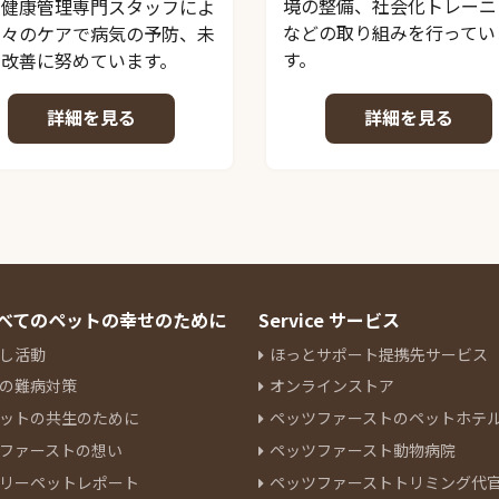
境の整備、社会化トレーニ
、健康管理専門スタッフによ
などの取り組みを行ってい
日々のケアで病気の予防、未
す。
の改善に努めています。
詳細を見る
詳細を見る
 すべてのペットの幸せのために
Service サービス
し活動
ほっとサポート提携先サービス
の難病対策
オンラインストア
ットの共生のために
ペッツファーストのペットホテ
ファーストの想い
ペッツファースト動物病院
リーペットレポート
ペッツファーストトリミング代