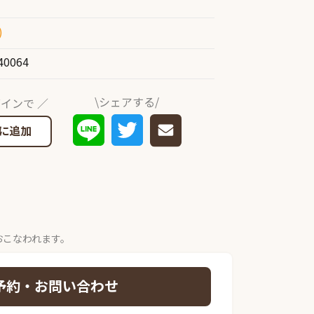
)
40064
\シェアする/
インで ／
に追加
おこなわれます。
予約・お問い合わせ