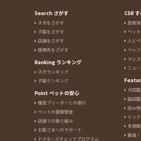
Search さがす
CSR
子犬をさがす
里親探
子猫をさがす
ペット
店舗をさがす
人とペ
提携先をさがす
ペッツ
マンス
Ranking ランキング
ニュー
子犬ランキング
Featu
子猫ランキング
犬図鑑
Point ペットの安心
猫図鑑
優良ブリーダーとの取引
読み物
ペットの健康管理
ミック
店舗での取り組み
多頭飼
お客さまへのサポート
厳選！
ドクターズチェックプログラム