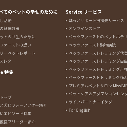
 すべてのペットの幸せのために
Service サービス
し活動
ほっとサポート提携先サービス
の難病対策
オンラインストア
ットの共生のために
ペッツファーストのペットホテ
ファーストの想い
ペッツファースト動物病院
リーペットレポート
ペッツファーストトリミング代
スレター
ペッツファーストトリミング自
ペッツファーストトリミング吉
re 特集
ペッツファーストトリミング横
プレミアムペットサロン MissBIB
ペットケア＆アダプションセン
トップ
ライフパートナーイケダ
ス犬ビフォーアフター紹介
For English
いエピソード特集
優良ブリーダー紹介