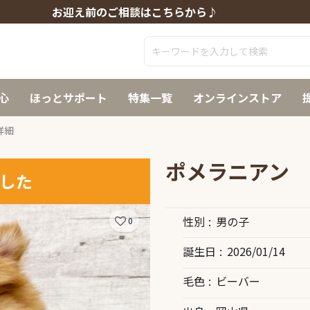
お迎え前のご相談はこちらから♪
心
ほっとサポート
特集一覧
オンラインストア
詳細
ポメラニアン
した
性別
男の子
0
誕生日
2026/01/14
毛色
ビーバー