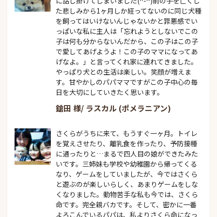
に話し掛けてしまいました(^-^)前の子を亡くし
た悲しみから1ヶ月しか経ってないのに同じ犬種
を飼ってはいけないんじゃないかと罪悪感でい
っぱいな私に主人は「忘れようとしないでこの
子は何も分からないんだから、この子はこの子
で愛してあげようよ！この子のママになってあ
げなよ。」と言ってくれ家に連れてきました。
やっぱり犬との生活は楽しい。笑顔が増えま
す。甘やかしのパパママですがこの子中心の毎
日を大切にしていきたく思います。
鎗田 様/ ラスカル (ポメラニアン)
さくらがうちに来て、もうすぐ一ヶ月。トイレ
を覚えさせたり、離乳食を作ったり、予防接種
に通ったりと…まるで四人目の娘ができたみた
いです。三姉妹も学校や幼稚園から帰ってくる
なり、ゲームをしていましたが、今ではさくら
と遊ぶのが楽しいらしく、あまりゲームをしな
くなりました。動物苦手な私も今では、さくら
命です。完全親バカです。そして、密かに一番
よろこんでいるパパは、私よりさくら命になっ