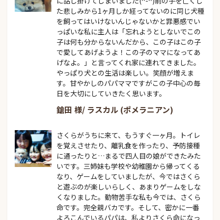
に話し掛けてしまいました(^-^)前の子を亡くし
た悲しみから1ヶ月しか経ってないのに同じ犬種
を飼ってはいけないんじゃないかと罪悪感でい
っぱいな私に主人は「忘れようとしないでこの
子は何も分からないんだから、この子はこの子
で愛してあげようよ！この子のママになってあ
げなよ。」と言ってくれ家に連れてきました。
やっぱり犬との生活は楽しい。笑顔が増えま
す。甘やかしのパパママですがこの子中心の毎
日を大切にしていきたく思います。
鎗田 様/ ラスカル (ポメラニアン)
さくらがうちに来て、もうすぐ一ヶ月。トイレ
を覚えさせたり、離乳食を作ったり、予防接種
に通ったりと…まるで四人目の娘ができたみた
いです。三姉妹も学校や幼稚園から帰ってくる
なり、ゲームをしていましたが、今ではさくら
と遊ぶのが楽しいらしく、あまりゲームをしな
くなりました。動物苦手な私も今では、さくら
命です。完全親バカです。そして、密かに一番
よろこんでいるパパは、私よりさくら命になっ