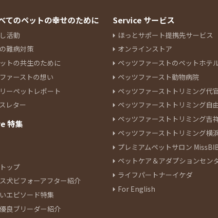
 すべてのペットの幸せのために
Service サービス
し活動
ほっとサポート提携先サービス
の難病対策
オンラインストア
ットの共生のために
ペッツファーストのペットホテ
ファーストの想い
ペッツファースト動物病院
リーペットレポート
ペッツファーストトリミング代
スレター
ペッツファーストトリミング自
ペッツファーストトリミング吉
re 特集
ペッツファーストトリミング横
プレミアムペットサロン MissBIB
ペットケア＆アダプションセン
トップ
ライフパートナーイケダ
ス犬ビフォーアフター紹介
For English
いエピソード特集
優良ブリーダー紹介