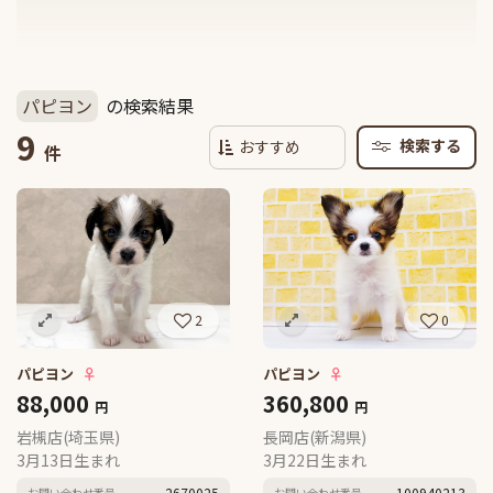
パピヨン
の検索結果
9
検索する
件
2
0
パピヨン
♀
パピヨン
♀
88,000
360,800
円
円
岩槻店(埼玉県)
長岡店(新潟県)
3月13日生まれ
3月22日生まれ
2670025
100940213
お問い合わせ番号
お問い合わせ番号