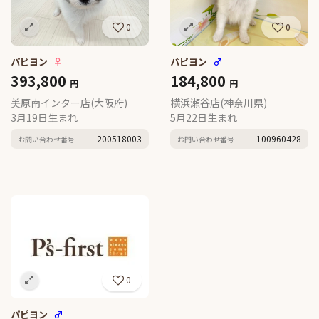
0
0
パピヨン
♀
パピヨン
♂
393,800
184,800
円
円
美原南インター店(大阪府)
横浜瀬谷店(神奈川県)
3月19日生まれ
5月22日生まれ
200518003
100960428
お問い合わせ番号
お問い合わせ番号
0
パピヨン
♂