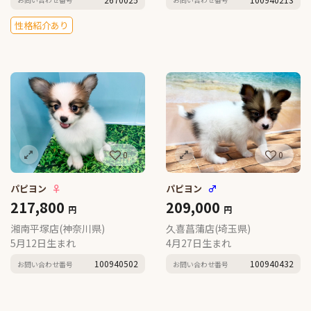
性格紹介あり
0
0
パピヨン
♀
パピヨン
♂
217,800
209,000
円
円
湘南平塚店(神奈川県)
久喜菖蒲店(埼玉県)
5月12日生まれ
4月27日生まれ
100940502
100940432
お問い合わせ番号
お問い合わせ番号