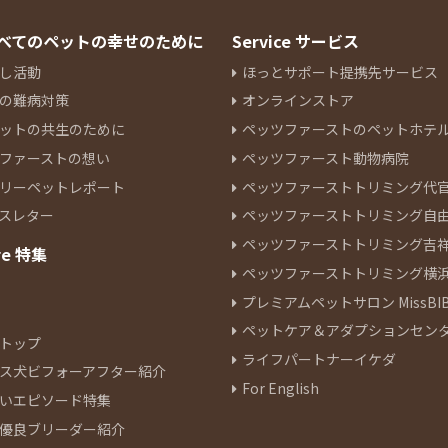
 すべてのペットの幸せのために
Service サービス
し活動
ほっとサポート提携先サービス
の難病対策
オンラインストア
ットの共生のために
ペッツファーストのペットホテ
ファーストの想い
ペッツファースト動物病院
リーペットレポート
ペッツファーストトリミング代
スレター
ペッツファーストトリミング自
ペッツファーストトリミング吉
re 特集
ペッツファーストトリミング横
プレミアムペットサロン MissBIB
ペットケア＆アダプションセン
トップ
ライフパートナーイケダ
ス犬ビフォーアフター紹介
For English
いエピソード特集
優良ブリーダー紹介